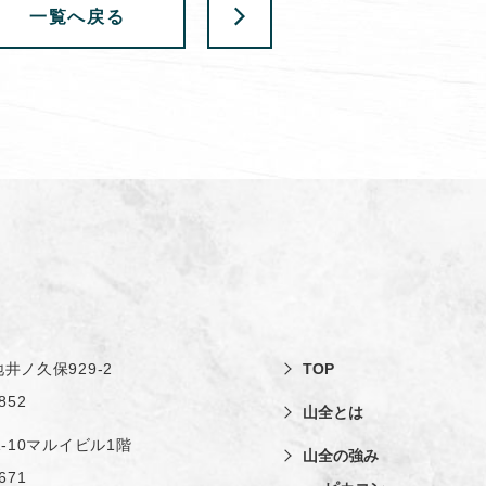
一覧へ戻る
井ノ久保929-2
TOP
852
山全とは
1-10マルイビル1階
山全の強み
671