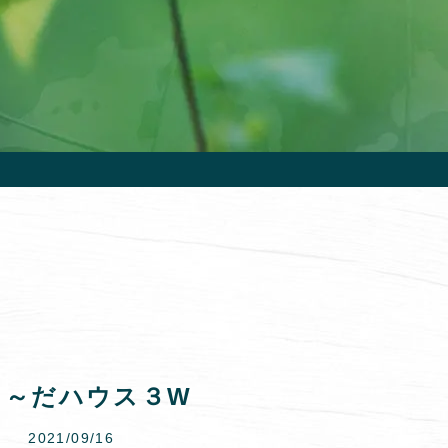
く～だハウス３W
2021/09/16