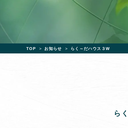
TOP
お知らせ
らく～だハウス３W
ら