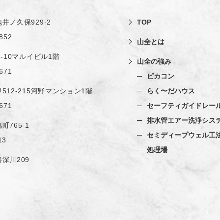
井ノ久保929-2
TOP
852
山全とは
1-10マルイビル1階
山全の強み
671
ピカコン
512-215河野マンション1階
らく〜だハウス
671
セーフティガイドレー
排水管エアー洗浄シス
町765-1
セミディープウェル工
13
処理場
深川209