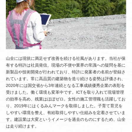
山全には現状に満足せず改善を続ける社風があります。当社が保
有する特許は社員発信。現場の不便や業界の常識への疑問を基に
新製品や技術開発が行われており、特許に発案者の名前が登録さ
れています。常に高品質の建築物を造り続ける姿勢は評価され、
2020年には国交省から3年連続となる工事成績優秀企業の表彰を
受けました。働く環境も変革中です。ICTを取り入れて現場管理
の効率を高め、残業はほぼゼロ。女性の施工管理職も活躍してお
り、2019年にはくるみんマークを取得しました。子育て育児を
しやすい環境を整え、有給取得しやすい仕組みを定着させていま
す。建設業は大変というイメージを過去のものにするため、山全
は走り続けます。