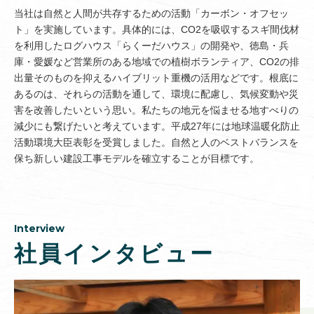
当社は自然と人間が共存するための活動「カーボン・オフセッ
ト」を実施しています。具体的には、CO2を吸収するスギ間伐材
を利用したログハウス「らくーだハウス」の開発や、徳島・兵
庫・愛媛など営業所のある地域での植樹ボランティア、CO2の排
出量そのものを抑えるハイブリット重機の活用などです。根底に
あるのは、それらの活動を通して、環境に配慮し、気候変動や災
害を改善したいという思い。私たちの地元を悩ませる地すべりの
減少にも繋げたいと考えています。平成27年には地球温暖化防止
活動環境大臣表彰を受賞しました。自然と人のベストバランスを
保ち新しい建設工事モデルを確立することが目標です。
Interview
社員インタビュー