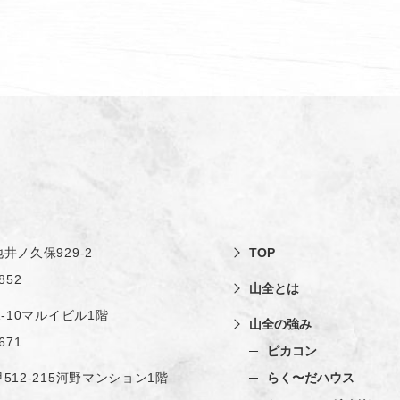
井ノ久保929-2
TOP
852
山全とは
1-10マルイビル1階
山全の強み
671
ピカコン
512-215河野マンション1階
らく〜だハウス