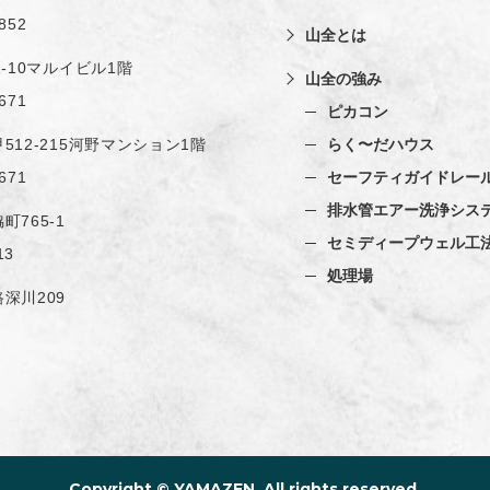
852
山全とは
1-10マルイビル1階
山全の強み
671
ピカコン
512-215河野マンション1階
らく〜だハウス
671
セーフティガイドレー
排水管エアー洗浄シス
町765-1
セミディープウェル工
13
処理場
深川209
Copyright ©​ YAMAZEN. All rights reserved.