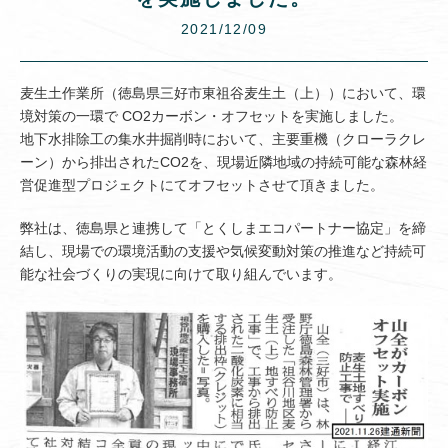
2021/12/09
麦生土作業所（徳島県三好市東祖谷麦生土（上））において、環
境対策の一環で CO2カーボン・オフセットを実施しました。
地下水排除工の集水井掘削時において、主要重機（クローラクレ
ーン）から排出されたCO2を、現場近隣地域の持続可能な森林経
営促進型プロジェクトにてオフセットさせて頂きました。
弊社は、徳島県と連携して「とくしまエコパートナー協定」を締
結し、現場での環境活動の支援や気候変動対策の推進など持続可
能な社会づくりの実現に向けて取り組んでいます。