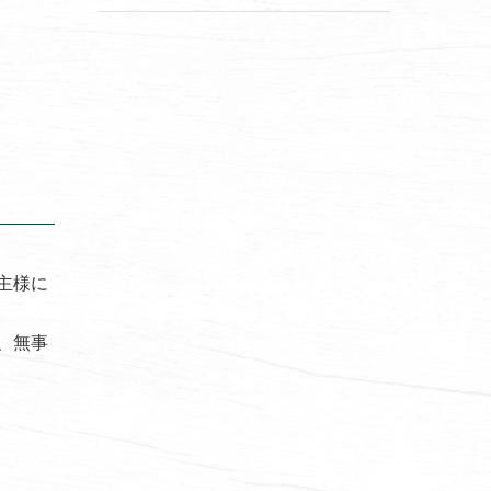
主様に
、無事