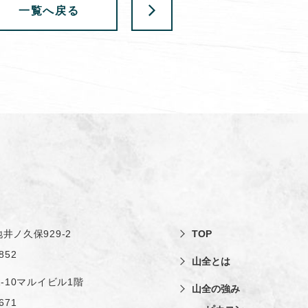
一覧へ戻る
井ノ久保929-2
TOP
852
山全とは
1-10マルイビル1階
山全の強み
671