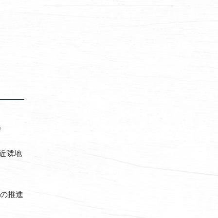
。
近隣地
策の推進