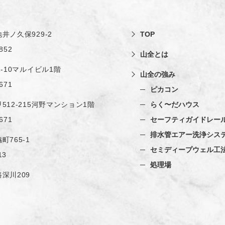
井ノ久保929-2
TOP
852
山全とは
1-10マルイビル1階
山全の強み
671
ピカコン
512-215河野マンション1階
らく〜だハウス
671
セーフティガイドレー
排水管エアー洗浄シス
町765-1
セミディープウェル工
13
処理場
深川209