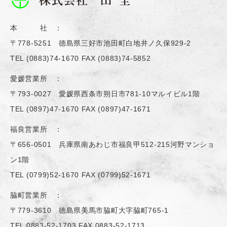
本 社 ：
〒778-5251 德島県三好市池田町白地井ノ久保929-2
TEL
(0883)74-1670
FAX (0883)74-5852
愛媛営業所 ：
〒793-0027 愛媛県西条市朔日市781-10マルイビル1階
TEL
(0897)47-1670
FAX (0897)47-1671
福良営業所 ：
〒656-0501 兵庫県南あわじ市福良甲512-215河野マンショ
ン1階
TEL
(0799)52-1670
FAX (0799)52-1671
脇町営業所 ：
〒779-3610 徳島県美馬市脇町大字脇町765-1
TEL
0883-52-1703
FAX 0883-52-1713