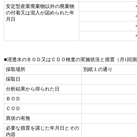
安定型産業廃棄物以外の廃棄物
の付着又は混入が認められた年
月日
■浸透水のＢＯＤ又はＣＤＯ検査の実施状況と措置（月1回
採取場所
別紙１の通り
採取日
分析結果から得られた日
ＢＯＤ
ＣＯＤ
異状の有無
必要な措置を講じた年月日とその
内容