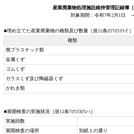
産業廃棄物処理施設維持管理記録簿［
対象期間：令和7年2月1日 ～
■埋め立てた産業廃棄物の種類及び数量［規12条の7の33イ］
種類
廃プラスチック類
金属くず
ゴムくず
ガラスくず及び陶磁器くず
がれき類
■展開検査の実施状況［規12条7の33のハ］
実施回数
展開検査の場所
別紙１の通り