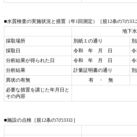
■水質検査の実施状況と措置（年1回測定）［規12条の7の33
地下水
採取場所
別紙１の通り
別
採取日
令和 年 月 日
令
分析結果が得られた日
令和 年 月 日
令
分析結果
計量証明書の通り
別
異状の有無
有 ・ 無
必要な措置を講じた年月日と
その内容
■施設の点検［規12条の7の33ロ］