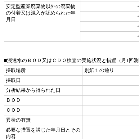
安定型産業廃棄物以外の廃棄物
の付着又は混入が認められた年
月日
■浸透水のＢＯＤ又はＣＤＯ検査の実施状況と措置（月1回
採取場所
別紙１の通り
採取日
分析結果から得られた日
ＢＯＤ
ＣＯＤ
異状の有無
必要な措置を講じた年月日とその
内容