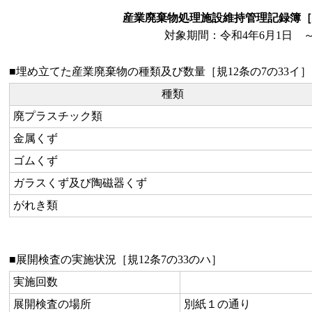
産業廃棄物処理施設維持管理記録簿［
対象期間：令和4年6月1日 ～
■埋め立てた産業廃棄物の種類及び数量［規12条の7の33イ］
種類
廃プラスチック類
金属くず
ゴムくず
ガラスくず及び陶磁器くず
がれき類
■展開検査の実施状況［規12条7の33のハ］
実施回数
展開検査の場所
別紙１の通り