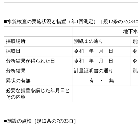
■水質検査の実施状況と措置（年1回測定）［規12条の7の33
地下水
採取場所
別紙１の通り
別
採取日
令和 年 月 日
令
分析結果が得られた日
令和 年 月 日
令
分析結果
計量証明書の通り
別
異状の有無
有 ・ 無
必要な措置を講じた年月日と
その内容
■施設の点検［規12条の7の33ロ］